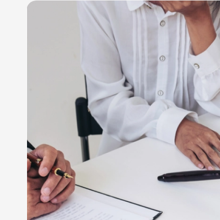
Découvrez une équipe d’
succession à La Rochell
disposition
Fort de son expérience, MAÎTRE CHAULLET DIDIER v
accompagner dans toutes les démarches et litiges 
Notre cabinet d’avocats
en droit de la famille à 
accompagner dans toutes les étapes de votre vie p
Faites valoir vos droits