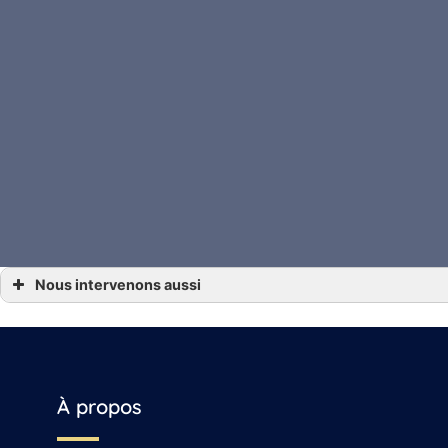
Nous intervenons aussi
*** Droit succession Angoulême, Gensac-la-Pallue, Barbezieux-Saint-Hilaire, Jarnac,
*** Droit succession Archiac, Saint-Jean-d’Angély, Mirambeau
*** Droit succession Beauvais
*** Droit succession Beauvais-sur-Matha, Saintes, Chaniers
*** Droit succession Cognac
*** Droit succession La Rochelle, Jonzac, Matha
*** Droit succession Reignac
À propos
*** Droit succession Sonnac
*** Droit succession Vars