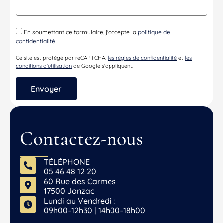
En soumettant ce formulaire, j'accepte la
politique de
confidentialité
Ce site est protégé par reCAPTCHA.
les règles de confidentialité
et
les
conditions d'utilisation
de Google s'appliquent.
Contactez-nous
TÉLÉPHONE
05 46 48 12 20
60 Rue des Carmes
17500 Jonzac
Lundi au Vendredi :
09h00–12h30 | 14h00–18h00