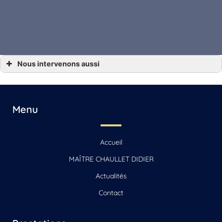
Nous intervenons aussi
*** Droit succession Angoulême, Gensac-la-Pallue, Barbezieux-Saint-Hilaire,
Jarnac, Saint-Yrieix-sur-Charente
*** Droit succession Archiac, Saint-Jean-d’Angély, Mirambeau
*** Droit succession Beauvais
*** Droit succession Beauvais-sur-Matha, Saintes, Chaniers
Menu
*** Droit succession Cognac
*** Droit succession La Rochelle, Jonzac, Matha
*** Droit succession Reignac
*** Droit succession Sonnac
Accueil
*** Droit succession Vars
MAÎTRE CHAULLET DIDIER
Actualités
Contact