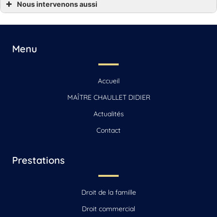
Nous intervenons aussi
*** Droit succession Angoulême, Gensac-la-Pallue, Barbezieux-Saint-Hilaire,
Jarnac, Saint-Yrieix-sur-Charente
*** Droit succession Archiac, Saint-Jean-d’Angély, Mirambeau
*** Droit succession Beauvais
*** Droit succession Beauvais-sur-Matha, Saintes, Chaniers
Menu
*** Droit succession Cognac
*** Droit succession La Rochelle, Jonzac, Matha
*** Droit succession Reignac
*** Droit succession Sonnac
Accueil
*** Droit succession Vars
MAÎTRE CHAULLET DIDIER
Actualités
Contact
Prestations
Droit de la famille
Droit commercial