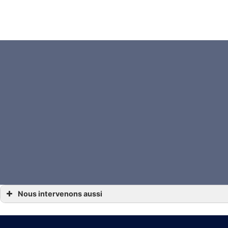
Nous intervenons aussi
*** Droit succession Angoulême, Gensac-la-Pallue, Barbezieux-Saint-Hilaire, Jarnac,
*** Droit succession Archiac, Saint-Jean-d’Angély, Mirambeau
*** Droit succession Beauvais