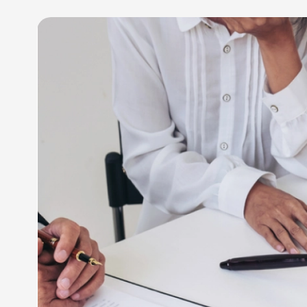
Découvrez les avantages
avocat en droit successi
Jean-d’Angély, Miramb
MAÎTRE CHAULLET DIDIER
possède une expérience 
disposition pour vous conseiller et vous accompa
Notre avocat spécialisé en droit de la famille à
votre vie familiale, que ce soit pour la rédaction d
gestion d’une séparation ou d’un divorce, la rédac
droit de la famille. Nous sommes à vos côtés pour
différentes juridictions compétentes de l’ordre judic
Faites valoir vos droits