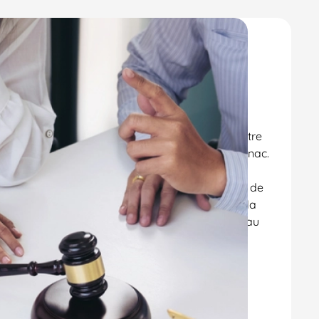
 de faire appel à un
on à Archiac, Saint-
eau
solide dans la sphère familiale et se tient à votre
gner dans toutes vos démarches et litiges à Cognac.
 Cognac vous accompagne dans toutes les étapes de
’un contrat de mariage, la conclusion d’un PACS, la
tion d’un testament ou toute autre question liée au
 vous conseiller et vous représenter devant les
iaire.