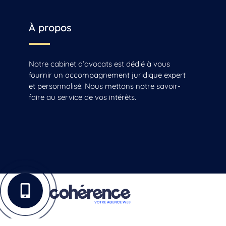
*** Droit succession Beauvais-sur-Matha, Saintes, Chaniers
*** Droit succession Cognac
*** Droit succession La Rochelle, Jonzac, Matha
*** Droit succession Reignac
À propos
*** Droit succession Sonnac
*** Droit succession Vars
Notre cabinet d’avocats est dédié à vous
fournir un accompagnement juridique expert
et personnalisé. Nous mettons notre savoir-
faire au service de vos intérêts.