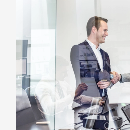
commerce à Cognac
Forte d’une expérience de plus de 35 ans dans d
intervient rapidement pour répondre à vos demande
pour résoudre toutes les problématiques liées au
Notre expert en
droit viticole
est également spécial
du vin et de la vigne.
Faites valoir vos droits