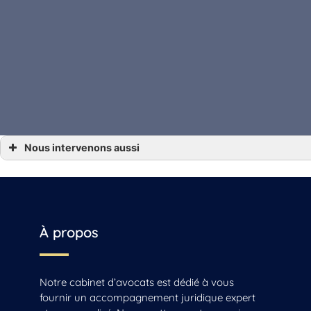
Nous intervenons aussi
*** Vente fonds de commerce Angoulême, Gensac-la-Pallue, Barbezieux-Saint-Hilaire
*** Vente fonds de commerce Archiac, Saint-Jean-d’Angély, Mirambeau
*** Vente fonds de commerce Beauvais
*** Vente fonds de commerce Beauvais-sur-Matha, Saintes, Chaniers
*** Vente fonds de commerce Cognac
*** Vente fonds de commerce La Rochelle, Jonzac, Matha
*** Vente fonds de commerce Reignac
À propos
*** Vente fonds de commerce Sonnac
*** Vente fonds de commerce Vars
Notre cabinet d’avocats est dédié à vous
fournir un accompagnement juridique expert