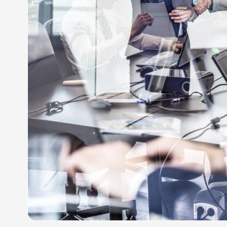
qu’Angoulême, Gensac-la-Pallue, Barbezieux-Saint-H
Reignac en Charente (16), La Rochelle, Jonzac, Mat
Saint-Jean-d’Angély, Mirambeau et Sonnac en Char
Faites valoir vos droits