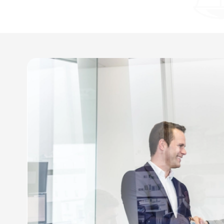
Sollicitez notre savoir-
commerce à Archiac, Sa
Mirambeau
Bénéficiant d’une expertise de plus de 35 années d
CHAULLET DIDIER se distingue par sa réactivité à l
touchant au domaine du droit des affaires, il se t
infaillible et trouver des solutions rapides à l’en
Notre juriste spécialisé en droit viticole démont
résolution de litiges liés au
droit du vin et de la vi