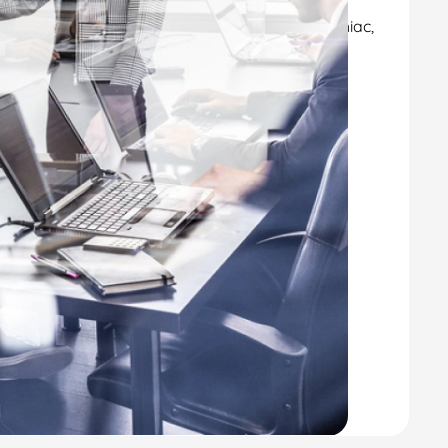
ilaire, Jarnac, Saint-Yrieix-sur-Charente, Vars,
ha, Beauvais-sur-Matha, Saintes, Chaniers, Archiac,
ente-Maritime (17).