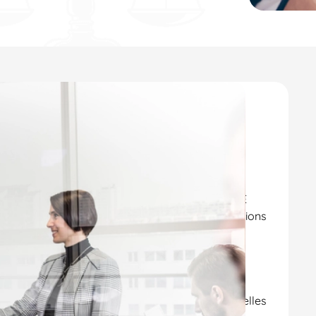
faire en vente fonds de
int-Jean-d’Angély,
ans une pluralité de secteurs juridiques, MAÎTRE
’égard de vos exigences. Qu’il s’agisse de questions
ient à vos côtés pour vous apporter un soutien
semble de vos problématiques.
re également une compétence avérée dans la
gne.
Nous intervenons dans plusieurs localités telles