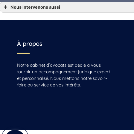
Nous intervenons aussi
*** Vente fonds de commerce Angoulême, Gensac-la-Pallue, Barbezieux-Saint-Hilaire
*** Vente fonds de commerce Archiac, Saint-Jean-d’Angély, Mirambeau
*** Vente fonds de commerce Beauvais
*** Vente fonds de commerce Beauvais-sur-Matha, Saintes, Chaniers
*** Vente fonds de commerce Cognac
*** Vente fonds de commerce La Rochelle, Jonzac, Matha
*** Vente fonds de commerce Reignac
À propos
*** Vente fonds de commerce Sonnac
*** Vente fonds de commerce Vars
Notre cabinet d’avocats est dédié à vous
fournir un accompagnement juridique expert
et personnalisé. Nous mettons notre savoir-
faire au service de vos intérêts.