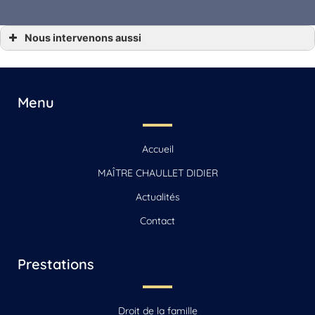
Nous intervenons aussi
… Droit de l’eau de vie Angoulême, Gensac-la-Pallue, Barbezieux-Saint-Hilaire,
Jarnac, Saint-Yrieix-sur-Charente
… Droit de l’eau de vie Archiac, Saint-Jean-d’Angély, Mirambeau
… Droit de l’eau de vie Beauvais
… Droit de l’eau de vie Beauvais-sur-Matha, Saintes, Chaniers
Menu
… Droit de l’eau de vie Cognac
… Droit de l’eau de vie La Rochelle, Jonzac, Matha
… Droit de l’eau de vie Reignac
… Droit de l’eau de vie Sonnac
Accueil
… Droit de l’eau de vie Vars
MAÎTRE CHAULLET DIDIER
Actualités
Contact
Prestations
Droit de la famille