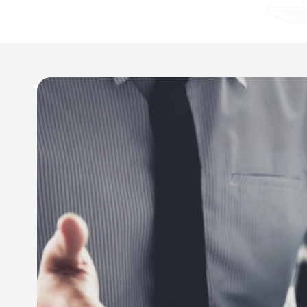
Choisissez l’accompagn
droit de l’eau de vie à 
Avec plus de 35 années d’expérience dans
diverse
possède une expertise reconnue en droit de la vign
Forts de notre expertise en droit du vin, nous s
la résolution de vos litiges liés à votre activité vinic
Faites valoir vos droits