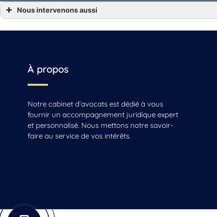
Nous intervenons aussi
… Droit de l’eau de vie Angoulême, Gensac-la-Pallue, Barbezieux-Saint-Hilaire, Jarna
… Droit de l’eau de vie Archiac, Saint-Jean-d’Angély, Mirambeau
… Droit de l’eau de vie Beauvais
… Droit de l’eau de vie Beauvais-sur-Matha, Saintes, Chaniers
… Droit de l’eau de vie Cognac
… Droit de l’eau de vie La Rochelle, Jonzac, Matha
… Droit de l’eau de vie Reignac
À propos
… Droit de l’eau de vie Sonnac
… Droit de l’eau de vie Vars
Notre cabinet d’avocats est dédié à vous
fournir un accompagnement juridique expert
et personnalisé. Nous mettons notre savoir-
faire au service de vos intérêts.