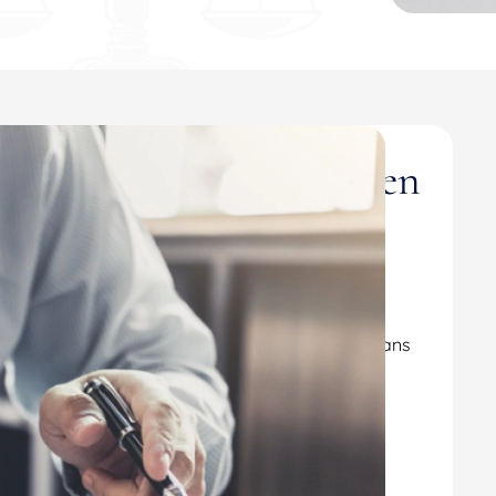
ement de votre avocat en
Cognac
s disciplines du droit
, notre cabinet d’avocats
e et du vin.
ommes en mesure de vous assister efficacement dans
ole.