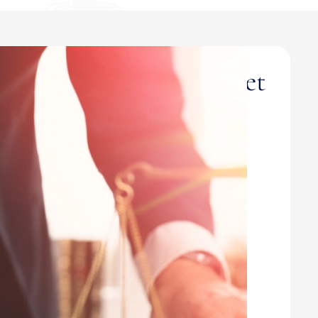
es en droit de la vigne et
 disciplines du droit
, notre cabinet d’avocat est
s litiges concernant votre activité vinicole.