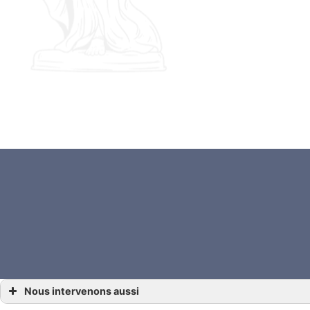
Nous intervenons aussi
… Droit de la vigne et du vin Angoulême, Gensac-la-Pallue, Barbezieux-Saint-Hilaire,