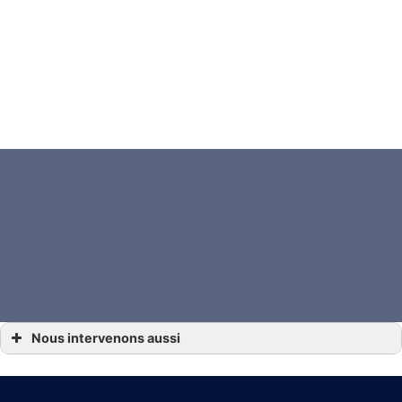
Nous intervenons aussi
… Droit de la vigne et du vin Angoulême, Gensac-la-Pallue, Barbezieux-Saint-
Hilaire, Jarnac, Saint-Yrieix-sur-Charente
… Droit de la vigne et du vin Archiac, Saint-Jean-d’Angély, Mirambeau
… Droit de la vigne et du vin Beauvais