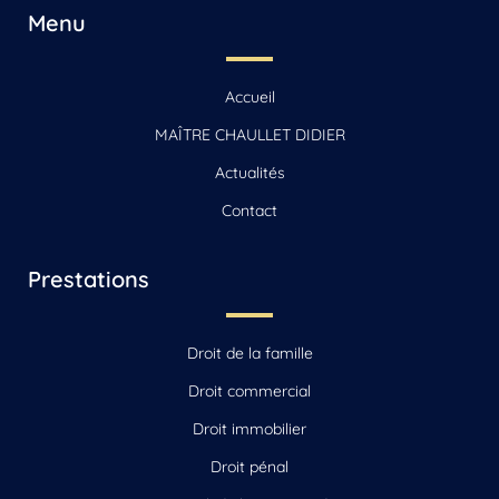
… Droit de la vigne et du vin Beauvais-sur-Matha, Saintes, Chaniers
Menu
… Droit de la vigne et du vin Cognac
… Droit de la vigne et du vin La Rochelle, Jonzac, Matha
… Droit de la vigne et du vin Reignac
… Droit de la vigne et du vin Sonnac
Accueil
… Droit de la vigne et du vin Vars
MAÎTRE CHAULLET DIDIER
Actualités
Contact
Prestations
Droit de la famille
Droit commercial
Droit immobilier
Droit pénal