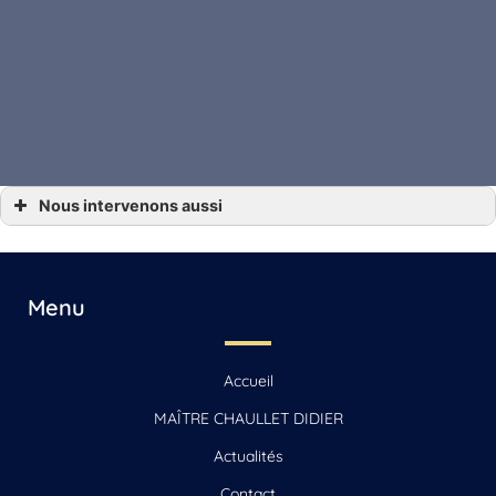
Nous intervenons aussi
… Droit de la famille Angoulême, Gensac-la-Pallue, Barbezieux-Saint-Hilaire,
Jarnac, Saint-Yrieix-sur-Charente
… Droit de la famille Archiac, Saint-Jean-d’Angély, Mirambeau
… Droit de la famille Beauvais
… Droit de la famille Beauvais-sur-Matha, Saintes, Chaniers
Menu
… Droit de la famille Cognac
… Droit de la famille La Rochelle, Jonzac, Matha
… Droit de la famille Reignac
… Droit de la famille Sonnac
Accueil
… Droit de la famille Vars
MAÎTRE CHAULLET DIDIER
Actualités
Contact