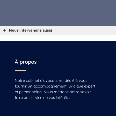
Nous intervenons aussi
… Droit de la famille Angoulême, Gensac-la-Pallue, Barbezieux-Saint-Hilaire, Jarnac,
… Droit de la famille Archiac, Saint-Jean-d’Angély, Mirambeau
… Droit de la famille Beauvais
… Droit de la famille Beauvais-sur-Matha, Saintes, Chaniers
… Droit de la famille Cognac
… Droit de la famille La Rochelle, Jonzac, Matha
… Droit de la famille Reignac
À propos
… Droit de la famille Sonnac
… Droit de la famille Vars
Notre cabinet d’avocats est dédié à vous
fournir un accompagnement juridique expert
et personnalisé. Nous mettons notre savoir-
faire au service de vos intérêts.