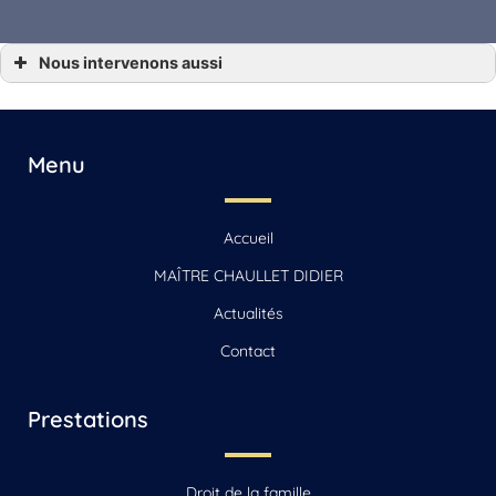
Nous intervenons aussi
… Avocat Angoulême, Gensac-la-Pallue, Barbezieux-Saint-Hilaire, Jarnac, Saint-
Yrieix-sur-Charente
… Avocat Archiac, Saint-Jean-d’Angély, Mirambeau
… Avocat Beauvais
… Avocat Beauvais-sur-Matha, Saintes, Chaniers
Menu
… Avocat Cognac
… Avocat La Rochelle, Jonzac, Matha
… Avocat Reignac
… Avocat Sonnac
Accueil
… Avocat Vars
MAÎTRE CHAULLET DIDIER
Actualités
Contact
Prestations
Droit de la famille