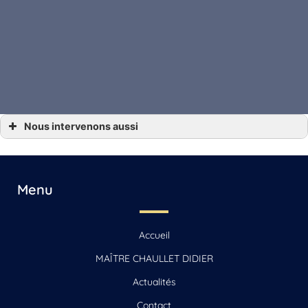
Nous intervenons aussi
… Avocat Angoulême, Gensac-la-Pallue, Barbezieux-Saint-Hilaire, Jarnac, Saint-
Yrieix-sur-Charente
… Avocat Archiac, Saint-Jean-d’Angély, Mirambeau
… Avocat Beauvais
… Avocat Beauvais-sur-Matha, Saintes, Chaniers
Menu
… Avocat Cognac
… Avocat La Rochelle, Jonzac, Matha
… Avocat Reignac
… Avocat Sonnac
Accueil
… Avocat Vars
MAÎTRE CHAULLET DIDIER
Actualités
Contact