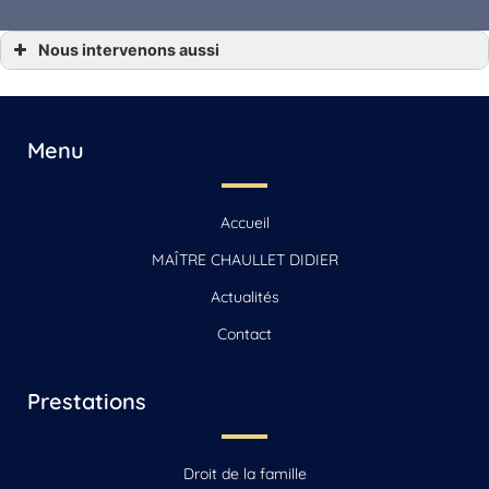
Nous intervenons aussi
*** Avocat concubinage Angoulême, Gensac-la-Pallue, Barbezieux-Saint-Hilaire,
Jarnac, Saint-Yrieix-sur-Charente
*** Avocat concubinage Archiac, Saint-Jean-d’Angély, Mirambeau
*** Avocat concubinage Beauvais
*** Avocat concubinage Beauvais-sur-Matha, Saintes, Chaniers
Menu
*** Avocat concubinage Cognac
*** Avocat concubinage La Rochelle, Jonzac, Matha
*** Avocat concubinage Reignac
*** Avocat concubinage Sonnac
Accueil
*** Avocat concubinage Vars
MAÎTRE CHAULLET DIDIER
Actualités
Contact
Prestations
Droit de la famille