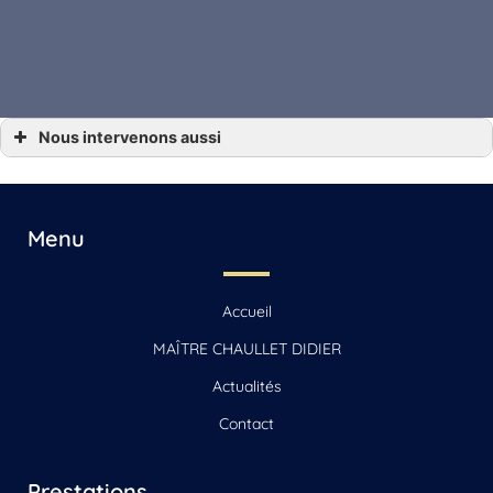
Nous intervenons aussi
*** Avocat concubinage Angoulême, Gensac-la-Pallue, Barbezieux-Saint-Hilaire,
Jarnac, Saint-Yrieix-sur-Charente
*** Avocat concubinage Archiac, Saint-Jean-d’Angély, Mirambeau
*** Avocat concubinage Beauvais
*** Avocat concubinage Beauvais-sur-Matha, Saintes, Chaniers
Menu
*** Avocat concubinage Cognac
*** Avocat concubinage La Rochelle, Jonzac, Matha
*** Avocat concubinage Reignac
*** Avocat concubinage Sonnac
Accueil
*** Avocat concubinage Vars
MAÎTRE CHAULLET DIDIER
Actualités
Contact
Prestations