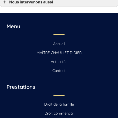
Nous intervenons aussi
*** Droit immobilier Angoulême, Gensac-la-Pallue, Barbezieux-Saint-Hilaire,
Jarnac, Saint-Yrieix-sur-Charente
*** Droit immobilier Archiac, Saint-Jean-d’Angély, Mirambeau
*** Droit immobilier Beauvais
*** Droit immobilier Beauvais-sur-Matha, Saintes, Chaniers
Menu
*** Droit immobilier Cognac
*** Droit immobilier La Rochelle, Jonzac, Matha
*** Droit immobilier Reignac
*** Droit immobilier Sonnac
Accueil
*** Droit immobilier Vars
MAÎTRE CHAULLET DIDIER
Actualités
Contact
Prestations
Droit de la famille
Droit commercial