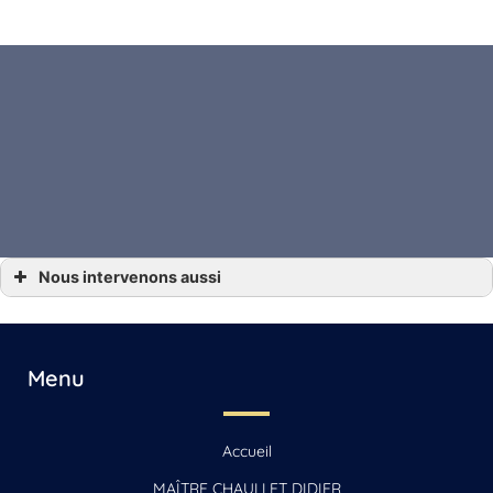
Nous intervenons aussi
*** Droit des affaires Angoulême, Gensac-la-Pallue, Barbezieux-Saint-Hilaire,
Jarnac, Saint-Yrieix-sur-Charente
*** Droit des affaires Archiac, Saint-Jean-d’Angély, Mirambeau
*** Droit des affaires Beauvais
*** Droit des affaires Beauvais-sur-Matha, Saintes, Chaniers
Menu
*** Droit des affaires Cognac
*** Droit des affaires La Rochelle, Jonzac, Matha
*** Droit des affaires Reignac
*** Droit des affaires Sonnac
Accueil
*** Droit des affaires Vars
MAÎTRE CHAULLET DIDIER