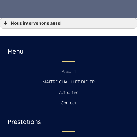
Nous intervenons aussi
*** Baux commerciaux Angoulême, Gensac-la-Pallue, Barbezieux-Saint-Hilaire,
Jarnac, Saint-Yrieix-sur-Charente
*** Baux commerciaux Archiac, Saint-Jean-d’Angély, Mirambeau
*** Baux commerciaux Beauvais
*** Baux commerciaux Beauvais-sur-Matha, Saintes, Chaniers
Menu
*** Baux commerciaux Cognac
*** Baux commerciaux La Rochelle, Jonzac, Matha
*** Baux commerciaux Reignac
*** Baux commerciaux Sonnac
Accueil
*** Baux commerciaux Vars
MAÎTRE CHAULLET DIDIER
Actualités
Contact
Prestations