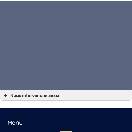
Nous intervenons aussi
… Avocat Divorce Angoulême, Gensac-la-Pallue, Barbezieux-Saint-Hilaire,
Jarnac, Saint-Yrieix-sur-Charente
… Avocat Divorce Archiac, Saint-Jean-d’Angély, Mirambeau
… Avocat Divorce Beauvais
… Avocat Divorce Beauvais-sur-Matha, Saintes, Chaniers
Menu
… Avocat divorce Cognac
… Avocat Divorce La Rochelle, Jonzac, Matha